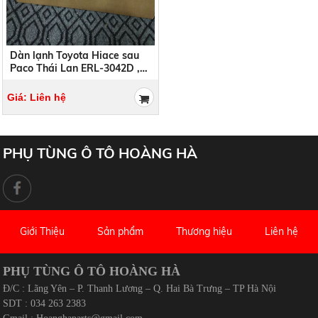
Dàn lạnh Toyota Hiace sau
Paco Thái Lan ERL-3042D ,
ERL3042D
Giá: Liên hệ
PHỤ TÙNG Ô TÔ HOÀNG HÀ
Giới Thiệu
Sản phẩm
Thương hiệu
Liên hệ
PHỤ TÙNG Ô TÔ HOÀNG HÀ
Đ/C : Lãng Yên – P. Thanh Lương – Q. Hai Bà Trưng – TP Hà Nội
SDT : 034 263 2383