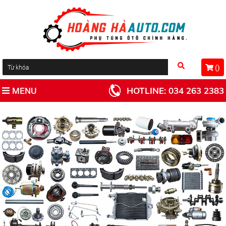
(
)
MENU
HOTLINE:
034 263 2383