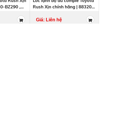
yota Rush Xịn
Lốc lạnh bộ đủ comple Toyota
20-BZ290 ,
Rush Xịn chính hãng | 88320-
BZ290 , 88320BZ290
Giá: Liên hệ
Trang chủ
Giới Thiệu
Sản phẩm
DANH MỤC SẢN PHẨM
CHÍNH SÁCH
Thân Vỏ
Máy - Gầm