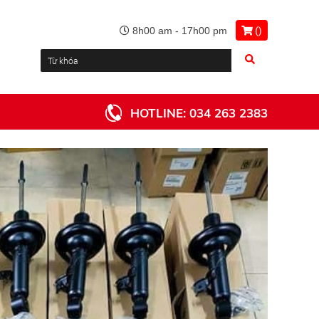
(
)
8h00 am - 17h00 pm
HOTLINE:
034 263 2383