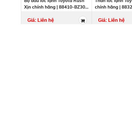
Bộ đầu lốc lạnh Toyota Rush
Thân lốc lạnh To
Xịn chính hãng | 88410-BZ300
chính hãng | 883
, 88410BZ300
88320BZ290
Giá: Liên hệ
Giá: Liên hệ
PHỤ TÙNG Ô TÔ HOÀNG HÀ
PHỤ TÙNG Ô TÔ HOÀNG HÀ
Đ/C : Lãng Yên – P. Thanh Lương – Q. Hai Bà Trưng – TP Hà
Nội
SDT : 034 263 2383