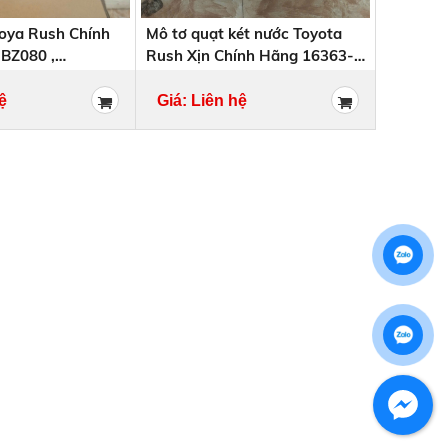
yoya Rush Chính
Mô tơ quạt két nước Toyota
BZ080 ,
Rush Xịn Chính Hãng 16363-
BZ040 , 16363BZ040
ệ
Giá: Liên hệ