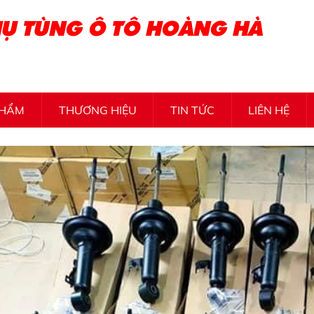
Ụ TÙNG Ô TÔ HOÀNG HÀ
PHẨM
THƯƠNG HIỆU
TIN TỨC
LIÊN HỆ