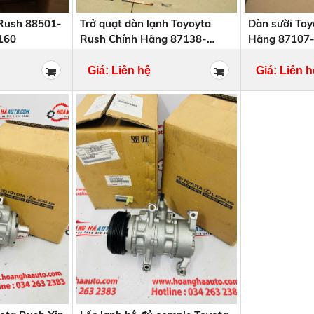
 Rush 88501-
Trở quạt dàn lạnh Toyoyta
Dàn sười To
160
Rush Chính Hãng 87138-
Hãng 87107-
BZ140 , 87138BZ140
87107BZ080
Giá: Liên hệ
Giá: Liên h