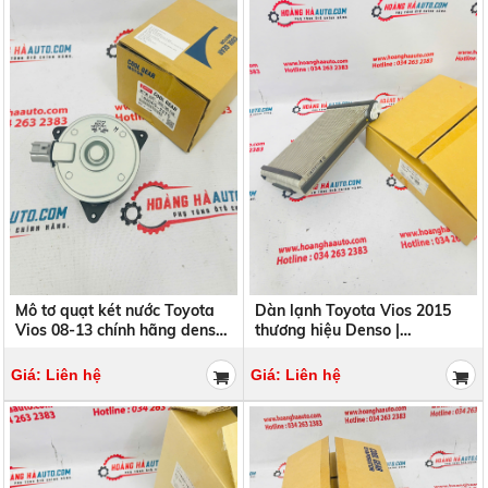
Mô tơ quạt két nước Toyota
Dàn lạnh Toyota Vios 2015
Vios 08-13 chính hãng denso
thương hiệu Denso |
| 168000-2370 , 1680002370
TG447610-54213D
TG44761054213D
Giá: Liên hệ
Giá: Liên hệ