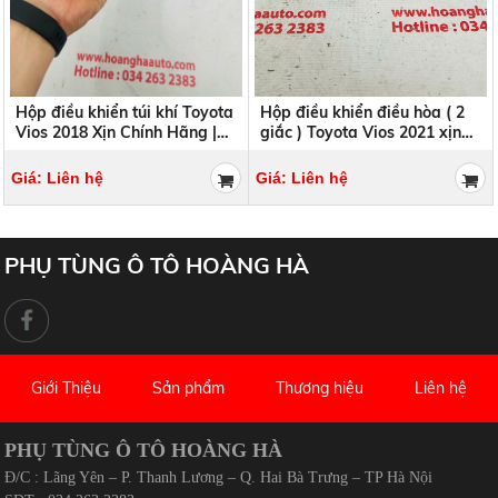
Hộp điều khiển túi khí Toyota
Hộp điều khiển điều hòa ( 2
Vios 2018 Xịn Chính Hãng |
giắc ) Toyota Vios 2021 xịn
89170-0DC10 891700DC10
chính hãng | 88650-0D680 ,
886500D680
Giá: Liên hệ
Giá: Liên hệ
PHỤ TÙNG Ô TÔ HOÀNG HÀ
Giới Thiệu
Sản phẩm
Thương hiệu
Liên hệ
PHỤ TÙNG Ô TÔ HOÀNG HÀ
Đ/C : Lãng Yên – P. Thanh Lương – Q. Hai Bà Trưng – TP Hà Nội