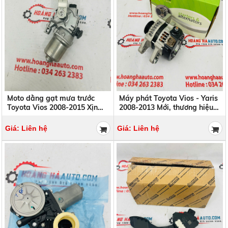
Moto dằng gạt mưa trước
Máy phát Toyota Vios - Yaris
Toyota Vios 2008-2015 Xịn
2008-2013 Mới, thương hiệu
Chính Hãng | 85110-0D260
PLUS LINE | 104210-9220+
851100D260
1042109220+
Giá: Liên hệ
Giá: Liên hệ