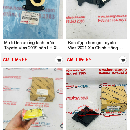
Mô tơ lên xuống kính trước
Bàn đạp chân ga Toyota
Toyota Vios 2019 bên LH Xịn
Vios 2021 Xịn Chính Hãng |
chính hãng | 85720-0D290 ,
78110-0D210 781100D210
857200D290
Giá: Liên hệ
Giá: Liên hệ