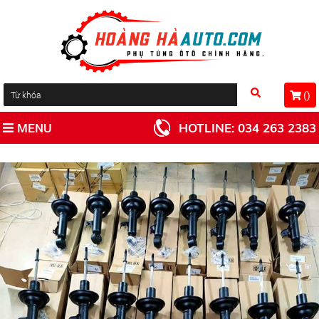
(
)
MENU
HOTLINE:
034 263 2383