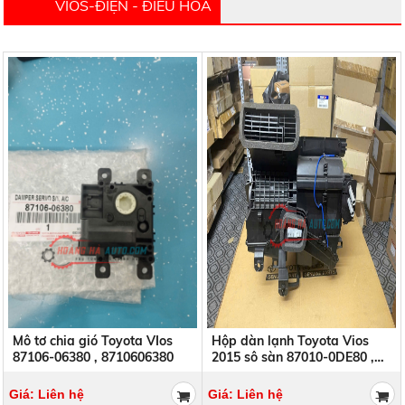
VIOS-ĐIỆN - ĐIỀU HÒA
Mô tơ chia gió Toyota VIos
Hộp dàn lạnh Toyota Vios
87106-06380 , 8710606380
2015 sô sàn 87010-0DE80 ,
870100DE80
Giá: Liên hệ
Giá: Liên hệ