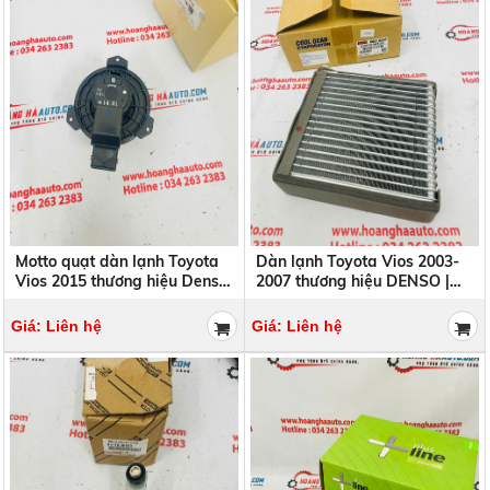
Motto quạt dàn lạnh Toyota
Dàn lạnh Toyota Vios 2003-
Vios 2015 thương hiệu Denso
2007 thương hiệu DENSO |
| TG116360-19413D
DI446610-2610
TG11636019413D
DI4466102610
Giá: Liên hệ
Giá: Liên hệ