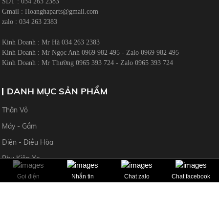
SDT : 034 263 2383
Gmail :
Hoanghaparts@gmail.com
zalo : 034 263 2383
Kinh Doanh : Mr Hà 034 263 2383
Kinh Doanh : Mr Ngọc Anh 0969 982 495 - Zalo 0969 982 495
Kinh Doanh : Mr Thường 0965 393 724 - Zalo 0965 393 724
DANH MỤC SẢN PHẨM
Thân Vỏ
Máy - Gầm
Điện - Điều Hòa
Phụ Kiện Xe
Gọi điện
Nhắn tin
Chat zalo
Chat facebook
CHÍNH SÁCH