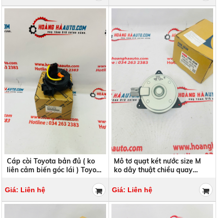
Cáp còi Toyota bản đủ ( ko
Mô tơ quạt két nước size M
liên cảm biến góc lái ) Toyota
ko dây thuật chiều quay
Vios 2017-2024 Xịn chính
chính hãng Denso | 168000-
hãng | 84307-0K100 ,
2570 , 1680002570
Giá: Liên hệ
Giá: Liên hệ
843070K100 , 84307-0D170 ,
843070D170 , ,843070D180 ,
,843070D180