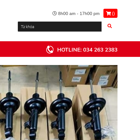
(
)
8h00 am - 17h00 pm
HOTLINE:
034 263 2383