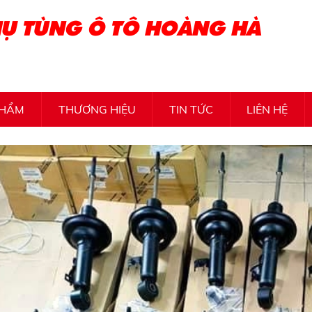
Ụ TÙNG Ô TÔ HOÀNG HÀ
PHẨM
THƯƠNG HIỆU
TIN TỨC
LIÊN HỆ