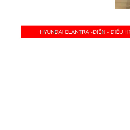
HYUNDAI ELANTRA -ĐIỆN - ĐIỀU 
PHỤ TÙNG Ô TÔ HOÀNG HÀ
PHỤ TÙNG Ô TÔ HOÀNG HÀ