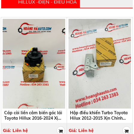
HILLUX -ĐIỆN - ĐIỀU HÒA
Cáp còi liền cảm biến góc lái
Hộp điều khiển Turbo Toyota
Toyota Hillux 2016-2024 Xịn
Hilux 2012-2015 Xịn Chính
chính hãng | 84307-0K070 ,
Hãng | 89879-71050
843070K070 , 84307-0K090 ,
8987971050
Giá: Liên hệ
Giá: Liên hệ