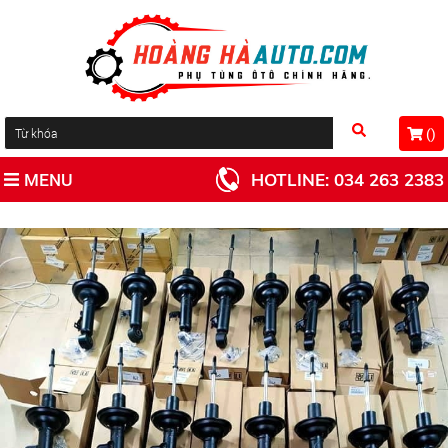
(
)
MENU
HOTLINE:
034 263 2383