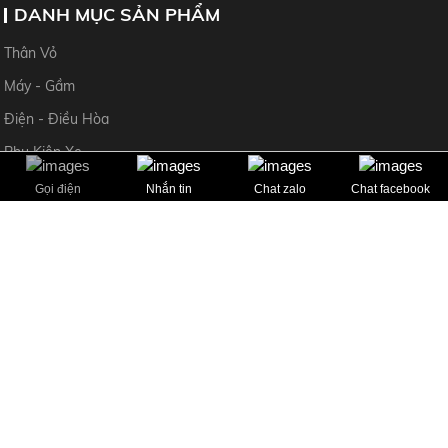
DANH MỤC SẢN PHẨM
Thân Vỏ
Máy - Gầm
Điện - Điều Hòa
Phụ Kiện Xe
Gọi điện
Nhắn tin
Chat zalo
Chat facebook
CHÍNH SÁCH
HỖ TRỢ KHÁCH HÀNG
Mr Ngọc Anh 0969 982 495
Mr Thường 0965 393 724
Copyright © 2024 Allright reserved by hoanghaauto.