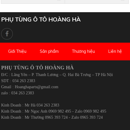
843070K090 , 84307-06190 ,
8430706190
PHỤ TÙNG Ô TÔ HOÀNG HÀ
Giới Thiệu
Sản phẩm
Thương hiệu
Liên hệ
PHỤ TÙNG Ô TÔ HOÀNG HÀ
Đ/C : Lãng Yên – P. Thanh Lương – Q. Hai Bà Trưng – TP Hà Nội
SDT : 034 263 2383
Gmail :
Hoanghaparts@gmail.com
zalo : 034 263 2383
Kinh Doanh : Mr Hà 034 263 2383
Kinh Doanh : Mr Ngọc Anh 0969 982 495 - Zalo 0969 982 495
Kinh Doanh : Mr Thường 0965 393 724 - Zalo 0965 393 724