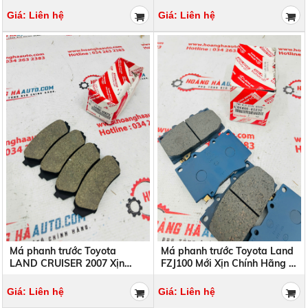
2322050271
99322009108T
Giá: Liên hệ
Giá: Liên hệ
Má phanh trước Toyota
Má phanh trước Toyota Land
LAND CRUISER 2007 Xịn
FZJ100 Mới Xịn Chính Hãng |
Chính Hãng | 04466-60070
04465-60230 0446560230
0446660070
Giá: Liên hệ
Giá: Liên hệ