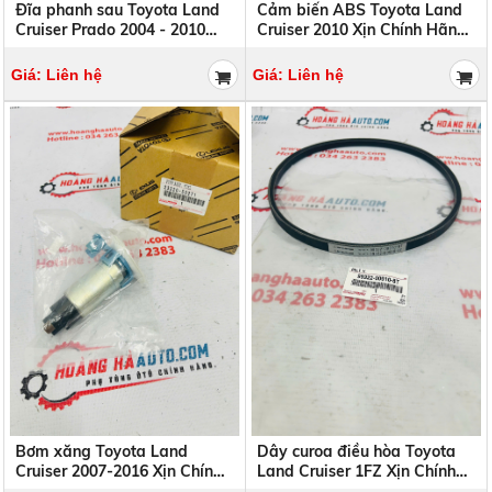
Đĩa phanh sau Toyota Land
Cảm biến ABS Toyota Land
Cruiser Prado 2004 - 2010
Cruiser 2010 Xịn Chính Hãng
thương hiệu NIBK | 42431-
| 89543-60050 8954360050
60201 4243160201
Giá: Liên hệ
Giá: Liên hệ
Bơm xăng Toyota Land
Dây curoa điều hòa Toyota
Cruiser 2007-2016 Xịn Chính
Land Cruiser 1FZ Xịn Chính
Hãng | 23220-50271
Hãng | 99322-00910-8T