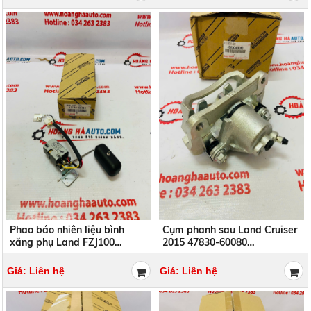
Phao báo nhiên liệu bình
Cụm phanh sau Land Cruiser
xăng phụ Land FZJ100
2015 47830-60080
83320-60340 , 8332060340
4783060080
Giá: Liên hệ
Giá: Liên hệ