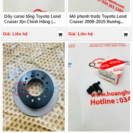
Dây curoa tổng Toyota Land
Má phanh trước Toyota Land
Cruiser Xịn Chính Hãng |
Cruiser 2009-2015 thương
90916-02759 9091602759
hiệu BENDIX | DB1482 GCT
DB1482GCT
Giá: Liên hệ
Giá: Liên hệ