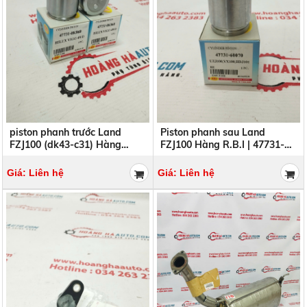
piston phanh trước Land
Piston phanh sau Land
FZJ100 (dk43-c31) Hàng
FZJ100 Hàng R.B.I | 47731-
R.B.I | 47732-60020
60070 4773160070
4773260020
Giá: Liên hệ
Giá: Liên hệ