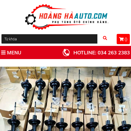
(
)
MENU
HOTLINE:
034 263 2383