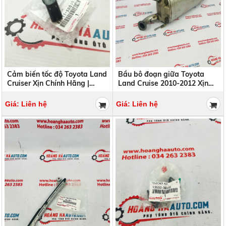
Cảm biến tốc độ Toyota Land
Bầu bô đoạn giữa Toyota
Cruiser Xịn Chính Hãng |
Land Cruise 2010-2012 Xịn
89411-50010 8941150010
Chính Hãng | 17420-38110
1742038110
Giá: Liên hệ
Giá: Liên hệ