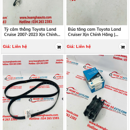
Tỳ cảm thẳng Toyota Land
Búa tăng cam Toyota Land
Cruise 2007-2023 Xịn Chính
Cruiser Xịn Chính Hãng |
Hãng | 13561-0S011
13550-38020 1355038020
135610S011
Giá: Liên hệ
Giá: Liên hệ