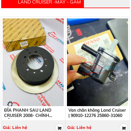
LAND CRUISER -MÁY - GẦM
ĐĨA PHANH SAU LAND
Van chân không Land Cruiser
CRUISER 2008- CHÍNH
| 90910-12276 25860-31060
HÃNG | 42431-60290
4243160290
Giá: Liên hệ
Giá: Liên hệ