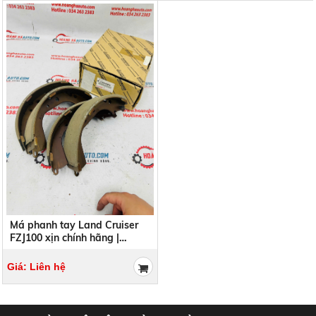
Má phanh tay Land Cruiser
FZJ100 xịn chính hãng |
04495-60070 , 0449560070
Giá: Liên hệ