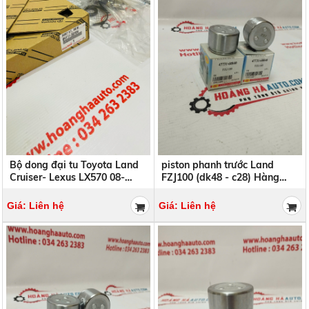
Bộ dong đại tu Toyota Land
piston phanh trước Land
Cruiser- Lexus LX570 08-
FZJ100 (dk48 - c28) Hàng
Chính Hãng 04111-38164,
R.B.I | 47731-60040
0411138164
4773160040
Giá: Liên hệ
Giá: Liên hệ