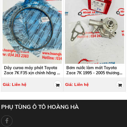
Dây curoa máy phát Toyota
Bơm nước làm mát Toyota
Zace 7K F35 xịn chính hãng |
Zace 7K 1995 - 2005 thương
90082-93003 , 9008293003
hiệu GMB | GWT-60A
Giá: Liên hệ
Giá: Liên hệ
PHỤ TÙNG Ô TÔ HOÀNG HÀ