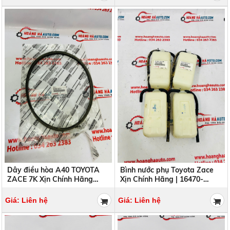
Dây điều hòa A40 TOYOTA
Bình nước phụ Toyota Zace
ZACE 7K Xịn Chính Hãng
Xịn Chính Hãng | 16470-
Toyota Indonesia | 90080-
06010 1647006010
92023 9008092023
Giá: Liên hệ
Giá: Liên hệ