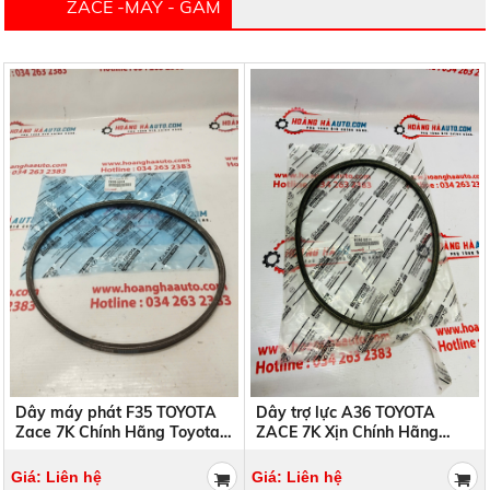
ZACE -MÁY - GẦM
Dây máy phát F35 TOYOTA
Dây trợ lực A36 TOYOTA
Zace 7K Chính Hãng Toyota
ZACE 7K Xịn Chính Hãng
INDONESIA | 90082-93003
Toyota INDONESIA | 90080-
9008293003
92014 9008092014
Giá: Liên hệ
Giá: Liên hệ