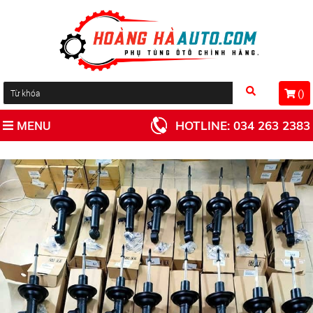
(
)
MENU
HOTLINE:
034 263 2383