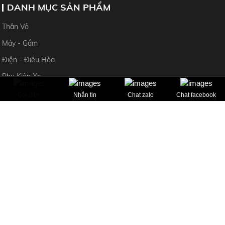
DANH MỤC SẢN PHẨM
Thân Vỏ
Máy - Gầm
Điện - Điều Hòa
Phụ Kiện Xe
Gọi điện
Nhắn tin
Chat zalo
Chat facebook
CHÍNH SÁCH
HỖ TRỢ KHÁCH HÀNG
Mr Ngọc Anh 0969 982 495
Mr Thường 0965 393 724
Copyright © 2024 Allright reserved by hoanghaauto.