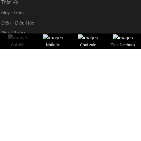
Thân Vỏ
Máy - Gầm
Điện - Điều Hòa
Phụ Kiện Xe
Gọi điện
Nhắn tin
Chat zalo
Chat facebook
CHÍNH SÁCH
HỖ TRỢ KHÁCH HÀNG
Mr Ngọc Anh 0969 982 495
Mr Thường 0965 393 724
Copyright © 2024 Allright reserved by hoanghaauto.