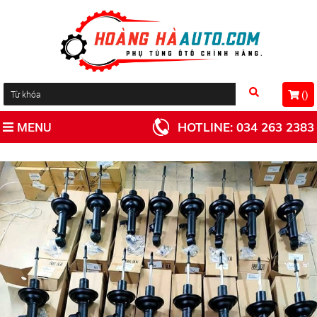
(
)
MENU
HOTLINE:
034 263 2383