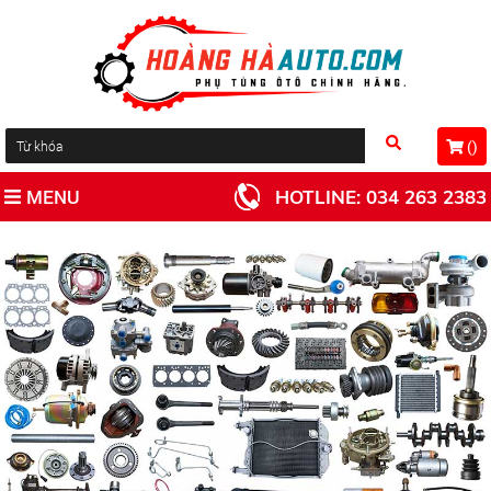
(
)
MENU
HOTLINE:
034 263 2383