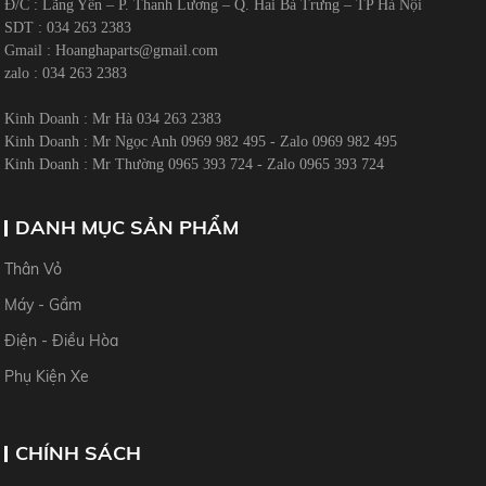
HYUNDAI I10 GRAND-MÁY - GẦM
PHỤ TÙNG Ô TÔ HOÀNG HÀ
Giới Thiệu
Sản phẩm
Thương hiệu
Liên hệ
PHỤ TÙNG Ô TÔ HOÀNG HÀ
Đ/C : Lãng Yên – P. Thanh Lương – Q. Hai Bà Trưng – TP Hà Nội
SDT : 034 263 2383
Gmail :
Hoanghaparts@gmail.com
zalo : 034 263 2383
Kinh Doanh : Mr Hà 034 263 2383
Kinh Doanh : Mr Ngọc Anh 0969 982 495 - Zalo 0969 982 495