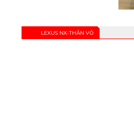
LEXUS NX-THÂN VỎ
PHỤ TÙNG Ô TÔ HOÀNG HÀ
PHỤ TÙNG Ô TÔ HOÀNG HÀ