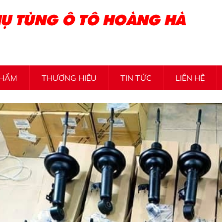
Ụ TÙNG Ô TÔ HOÀNG HÀ
PHẨM
THƯƠNG HIỆU
TIN TỨC
LIÊN HỆ