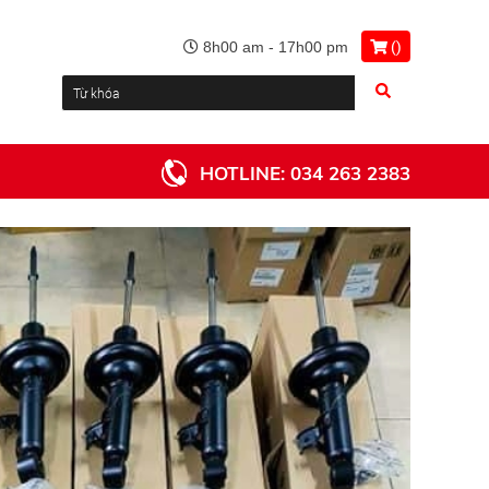
(
)
8h00 am - 17h00 pm
HOTLINE:
034 263 2383