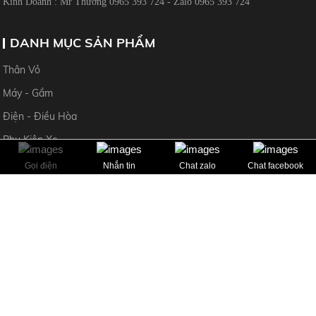
Kinh Doanh : Mr Thường 0965 393 724 - Zalo 0965 393 724
DANH MỤC SẢN PHẨM
Thân Vỏ
Máy - Gầm
Điện - Điều Hòa
Phụ Kiện Xe
Gọi điện
Nhắn tin
Chat zalo
Chat facebook
CHÍNH SÁCH
HỖ TRỢ KHÁCH HÀNG
Mr Ngọc Anh 0969 982 495
Mr Thường 0965 393 724