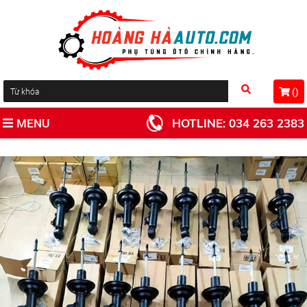
(
)
MENU
HOTLINE:
034 263 2383