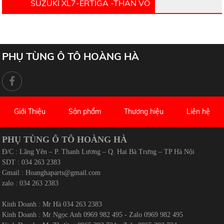
SUZUKI XL7-ERTIGA -THÂN VỎ
PHỤ TÙNG Ô TÔ HOÀNG HÀ
Giới Thiệu
Sản phẩm
Thương hiệu
Liên hệ
PHỤ TÙNG Ô TÔ HOÀNG HÀ
Đ/C : Lãng Yên – P. Thanh Lương – Q. Hai Bà Trưng – TP Hà Nội
SDT : 034 263 2383
Gmail :
Hoanghaparts@gmail.com
zalo : 034 263 2383
Kinh Doanh : Mr Hà 034 263 2383
Kinh Doanh : Mr Ngọc Anh 0969 982 495 - Zalo 0969 982 495