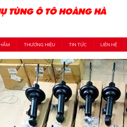
Ụ TÙNG Ô TÔ HOÀNG HÀ
PHẨM
THƯƠNG HIỆU
TIN TỨC
LIÊN HỆ