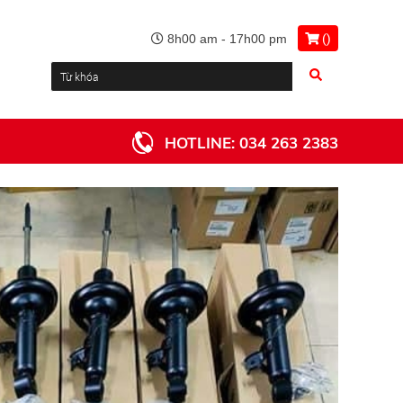
(
)
8h00 am - 17h00 pm
HOTLINE:
034 263 2383