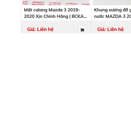
Mặt calang Mazda 3 2019-
Khung xương đỡ g
2020 Xịn Chính Hãng | BCKA-
nước MAZDA 3 20
50-711A BCKA50711A
Xịn Chính Hãng |
110A BCJH53110
Giá: Liên hệ
Giá: Liên hệ
PHỤ TÙNG Ô TÔ HOÀNG HÀ
PHỤ TÙNG Ô TÔ HOÀNG HÀ
Đ/C : Lãng Yên – P. Thanh Lương – Q. Hai Bà Trưng – TP Hà
Nội