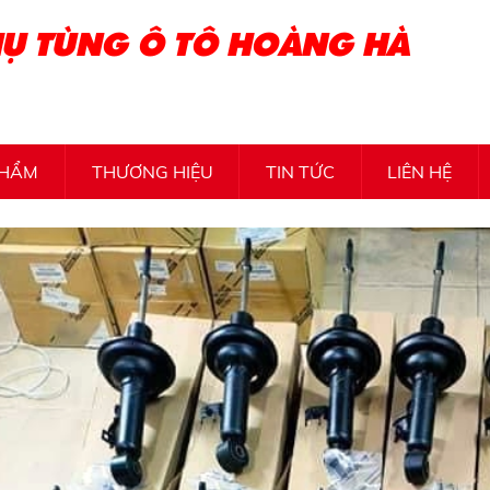
Ụ TÙNG Ô TÔ HOÀNG HÀ
PHẨM
THƯƠNG HIỆU
TIN TỨC
LIÊN HỆ