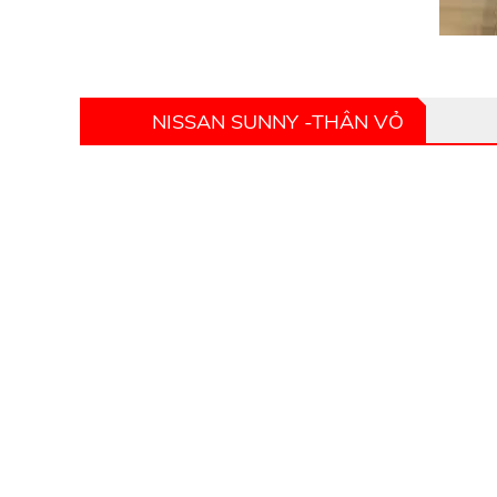
NISSAN SUNNY -THÂN VỎ
PHỤ TÙNG Ô TÔ HOÀNG HÀ
PHỤ TÙNG Ô TÔ HOÀNG HÀ