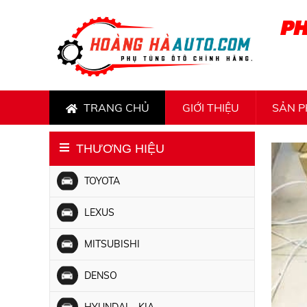
PH
TRANG CHỦ
GIỚI THIỆU
SẢN 
THƯƠNG HIỆU
TOYOTA
LEXUS
MITSUBISHI
DENSO
HYUNDAI – KIA