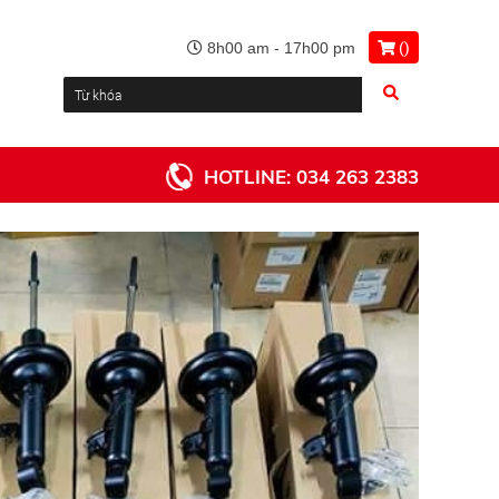
(
)
8h00 am - 17h00 pm
HOTLINE:
034 263 2383