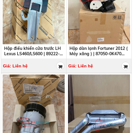
Hộp điều khiển cửa trước LH
Hộp dàn lạnh Fortuner 2012 (
Lexus LS460/LS600 | 89222-
Máy xăng ) | 87050-0K470
50320 8922250320
870500K470
Giá: Liên hệ
Giá: Liên hệ