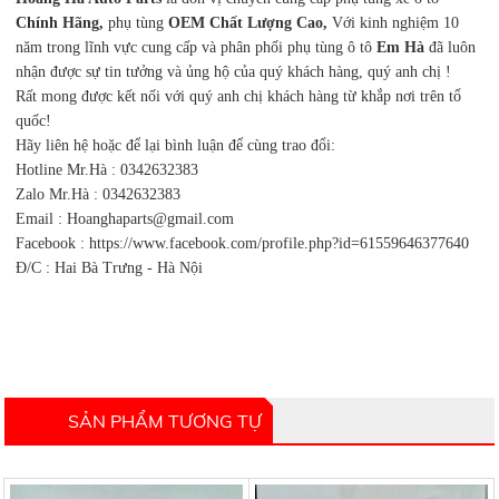
Chính Hãng,
phụ tùng
OEM Chất Lượng Cao,
Với kinh nghiệm 10
năm trong lĩnh vực cung cấp và phân phối phụ tùng ô tô
Em Hà
đã luôn
nhận được sự tin tưởng và ủng hộ của quý khách hàng, quý anh chị !
Rất mong được kết nối với quý anh chị khách hàng từ khắp nơi trên tổ
quốc!
Hãy liên hệ hoặc để lại bình luận để cùng trao đổi:
Hotline Mr.Hà : 0342632383
Zalo Mr.Hà : 0342632383
Email :
Hoanghaparts@gmail.co
m
Facebook : https://www.facebook.com/profile.php?id=61559646377640
Đ/C : Hai Bà Trưng - Hà Nội
SẢN PHẨM TƯƠNG TỰ