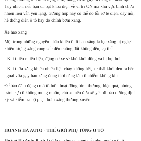
Tuy nhiên, nếu bạn đã bật khóa điện về vị trí ON mà khu vực bình chứa
nhiên liệu vẫn yên lặng, trường hợp này có thể do lỗi rơ le điện, dây nối,
hệ thống điện ô tô hay do chính bơm xăng.
Xe hao xăng
Một trong những nguyên nhân khiến ô tô hao xăng là lọc xăng bị nghẹt
khiến lượng xăng cung cấp đến buồng đốt không đều, cụ thể:
- Khi thiếu nhiên liệu, động cơ xe sẽ khó khởi động và bị hụt hơi.
- Khi thừa xăng khiến nhiên liệu cháy không hết, xe thải khói đen ra bên
ngoài vừa gây hao xăng đồng thời cũng làm ô nhiễm không khí.
Để bảo đảm động cơ ô tô luôn hoạt động bình thường, hiệu quả, phòng
tránh sự cố không mong muốn, chủ xe nên đưa xế yêu đi bảo dưỡng định
kỳ và kiểm tra bộ phận bơm xăng thường xuyên.
HOÀNG HÀ AUTO - THẾ GIỚI PHỤ TÙNG Ô TÔ
Hoàng Hà Auto Parts
là đơn vị chuyên cung cấp phụ tùng xe ô tô