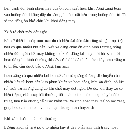
Bên cạnh đó, bình nhiên liệu quá ồn còn xuất hiện khi lượng xăng bơm
vào buồng đốt không đầy đủ làm giảm áp suất bên trong buồng đốt, từ đó
sẽ tạo tiếng ồn khó chịu khi khởi động máy.
Xe ô tô chết máy đột ngột
Bất cứ thiết bị máy móc nào dù có hiện đại đến đâu cũng sẽ gặp trục trặc
nếu có quá nhiều bụi bẩn. Nếu xe đang chạy ổn định bình thường bỗng
nhiên đột ngột chết máy không thể khởi động lại, hay một lúc sau mới
hoạt động lại bình thường thì đây có thể là dấu hiệu cho thấy bơm xăng ô
tô bị lỗi, cần được bảo dưỡng, làm sạch.
Bơm xăng có quá nhiều bụi bẩn sẽ cản trở quãng đường di chuyển của
nhiên liệu từ bơm đến kim phun khiến xe hoạt động kém ổn định, có lúc
rất trơn tru nhưng cũng có khi chết máy đột ngột. Do đó, khi thấy xe có
hiện tượng chết máy bất thường, tốt nhất chủ xe nên mang xế yêu đến
trung tâm bảo dưỡng để được kiểm tra, vệ sinh hoặc thay thế bộ lọc xăng
giúp bảo đảm an toàn và hiệu quả trong mọi chuyến đi.
Khí xả ít hoặc nhiều bất thường
Lượng khói xả ra ở pô ô tô nhiều hay ít đều phản ánh tình trạng hoạt