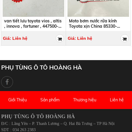
van tiết lưu toyota vios , altis
Moto bơm nước rửa kính
, innova , fortuner , 447500-
Toyota xịn China 85330-
9220 , 4475009220
06060 8533006060
Giá: Liên hệ
Giá: Liên hệ
PHỤ TÙNG Ô TÔ HOÀNG HÀ
Giới Thiệu
Sản phẩm
Thương hiệu
Liên hệ
PHỤ TÙNG Ô TÔ HOÀNG HÀ
Đ/C : Lãng Yên – P. Thanh Lương – Q. Hai Bà Trưng – TP Hà Nội
SDT : 034 263 2383