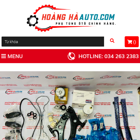
(
)
MENU
HOTLINE:
034 263 2383