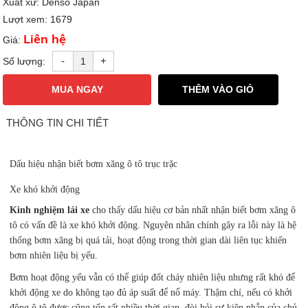
Xuất xứ: Denso Japan
Lượt xem: 1679
Liên hệ
Giá:
-
+
Số lượng:
MUA NGAY
THÊM VÀO GIỎ
THÔNG TIN CHI TIẾT
Dấu hiệu nhận biết bơm xăng ô tô trục trặc
Xe khó khởi động
Kinh nghiệm lái xe
cho thấy dấu hiệu cơ bản nhất nhận biết bơm xăng ô
tô có vấn đề là xe khó khởi động. Nguyên nhân chính gây ra lỗi này là hệ
thống bơm xăng bị quá tải, hoạt động trong thời gian dài liên tục khiến
bơm nhiên liệu bị yếu.
Bơm hoạt động yếu vẫn có thể giúp đốt cháy nhiên liệu nhưng rất khó để
khởi động xe do không tạo đủ áp suất để nổ máy. Thậm chí, nếu có khởi
động ô tô được cũng tốn rất nhiều thời gian, đòi hỏi sự kiên nhẫn của chủ