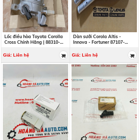
Lốc điều hòa Toyota Corolla
Dàn sưởi Corola Altis -
Cross Chính Hãng | 88310-
Innova - Fortuner 87107-
0A040 883100A040
02290 , 8710702290
Giá: Liên hệ
Giá: Liên hệ