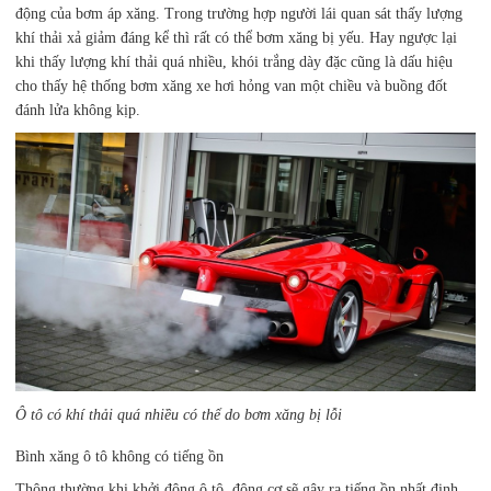
động của bơm áp xăng. Trong trường hợp người lái quan sát thấy lượng
khí thải xả giảm đáng kể thì rất có thể bơm xăng bị yếu. Hay ngược lại
khi thấy lượng khí thải quá nhiều, khói trắng dày đặc cũng là dấu hiệu
cho thấy hệ thống bơm xăng xe hơi hỏng van một chiều và buồng đốt
đánh lửa không kịp.
Ô tô có khí thải quá nhiều có thể do bơm xăng bị lỗi
Bình xăng ô tô không có tiếng ồn
Thông thường khi khởi động ô tô, động cơ sẽ gây ra tiếng ồn nhất định.