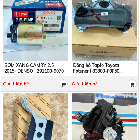
BƠM XĂNG CAMRY 2.5
Đồng hồ Taplo Toyota
2015- DENSO | 291100-9070
Fotuner | 83800-F0F50
83800F0F50
Giá: Liên hệ
Giá: Liên hệ