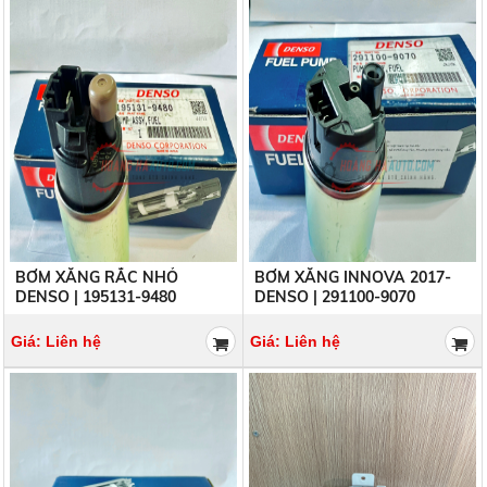
BƠM XĂNG RẮC NHỎ
BƠM XĂNG INNOVA 2017-
DENSO | 195131-9480
DENSO | 291100-9070
Giá: Liên hệ
Giá: Liên hệ