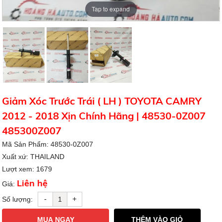
Giảm Xóc Trước Trái ( LH ) TOYOTA CAMRY
2012 - 2018 Xịn Chính Hãng | 48530-0Z007
485300Z007
Mã Sản Phẩm: 48530-0Z007
Xuất xứ: THAILAND
Lượt xem: 1679
Liên hệ
Giá:
-
+
Số lượng:
MUA NGAY
THÊM VÀO GIỎ
THÔNG TIN CHI TIẾT
CHI TIẾT CỤ THỂ SẢN PHẨM :