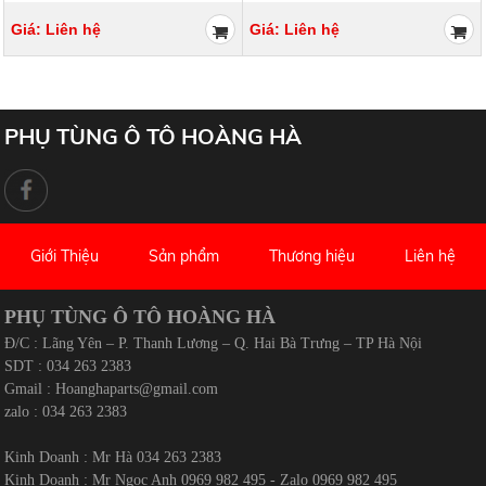
PHỤ TÙNG Ô TÔ HOÀNG HÀ
Giới Thiệu
Sản phẩm
Thương hiệu
Liên hệ
PHỤ TÙNG Ô TÔ HOÀNG HÀ
Đ/C : Lãng Yên – P. Thanh Lương – Q. Hai Bà Trưng – TP Hà Nội
SDT : 034 263 2383
Gmail :
Hoanghaparts@gmail.com
zalo : 034 263 2383
Kinh Doanh : Mr Hà 034 263 2383
Kinh Doanh : Mr Ngọc Anh 0969 982 495 - Zalo 0969 982 495
Kinh Doanh : Mr Thường 0965 393 724 - Zalo 0965 393 724
DANH MỤC SẢN PHẨM
Thân Vỏ