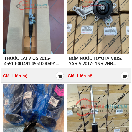
THƯỚC LÁI VIOS 2015-
BƠM NƯỚC TOYOTA VIOS,
45510-0D491 455100D491
YARIS 2017- 1NR 2NR
45510-0D490 455100D490
16100-09770 1610009770
Giá: Liên hệ
Giá: Liên hệ