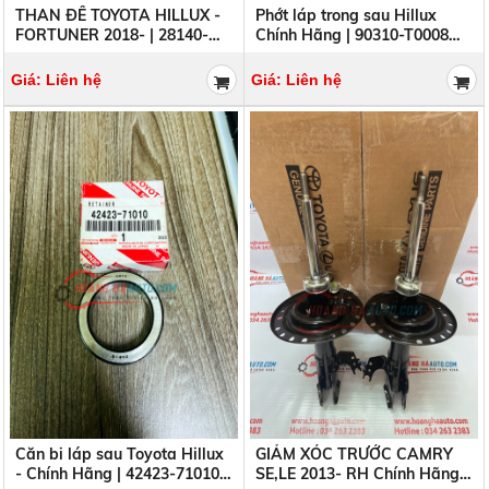
Căn bi láp sau Toyota Hillux
GIẢM XÓC TRƯỚC CAMRY
- Chính Hãng | 42423-71010
SE,LE 2013- RH Chính Hãng |
42423-0K020
48510-09873 4851009873
Giá: Liên hệ
Giá: Liên hệ