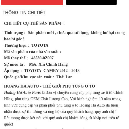
Tình trạng : Sản phẩm mới , chưa qua sử dụng, không hư hại trong
bao bì gốc !
Thương hiệu : TOYOTA
Mã sản phẩm của nhà sản xuất :
Mã thay thế : 48530-0Z007
Sự miêu tả : Mới, Xịn Chính Hãng
Áp dụng : TOYOTA CAMRY 2012 - 2018
Quốc gia/Khu vực sản xuất : Thái Lan
HOÀNG HÀ AUTO - THẾ GIỚI PHỤ TÙNG Ô TÔ
Hoàng Hà Auto Parts
là đơn vị chuyên cung cấp phụ tùng xe ô tô Chính
Hãng, phụ tùng OEM Chất Lượng Cao, Với kinh nghiệm 10 năm trong
lĩnh vực cung cấp và phân phối phụ tùng ô tô Hoàng Hà Auto đã luôn
nhận được sự tin tưởng và ủng hộ của quý khách hàng, quý anh chị !
Rất mong được kết nối với quý anh chị khách hàng từ khắp nơi trên tổ
quốc!
Hãy liên hệ hoặc để lại bình luận để cùng trao đổi:
Hotline
KD Mr.Hà : 034 263 2383 - Zalo : 034 263 2383
KD Mr Thường : 0965 393 724 – Zalo : 0965 393 724
KD Mr Ngọc Anh : 0969 982 495 - Zalo : 0969 982 495