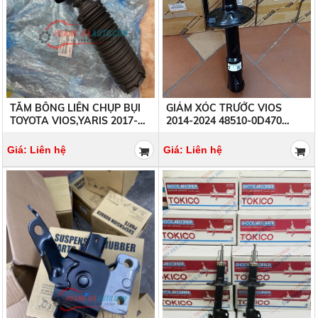
TĂM BÔNG LIỀN CHỤP BỤI
GIẢM XÓC TRƯỚC VIOS
TOYOTA VIOS,YARIS 2017-
2014-2024 48510-0D470
48304-0D250 483040D250
485100D470 48510-0D490
485100D490
Giá: Liên hệ
Giá: Liên hệ
CHÂN MÁY CAM VIOS 2017-
GIẢM XÓC TRƯỚC TOYOTA