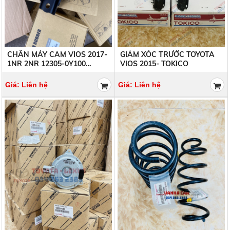
1NR 2NR 12305-0Y100
VIOS 2015- TOKICO
123050Y100 MALAIBAO
Giá: Liên hệ
Giá: Liên hệ
MOTO QUẠT KÉT NƯỚC
LÒ XO GIẢM XÓC TRƯỚC
VIOS 2015- 16363-0Y050
VIOS 2015- 48231-0D480
163630Y050 163630Y040
482310D480